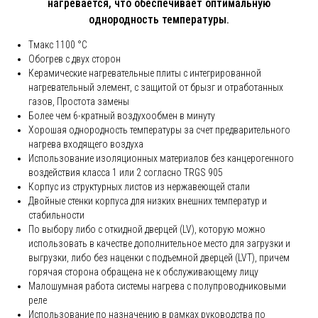
нагревается, что обеспечивает оптимальную
oднородность температуры.
Tмакс 1100 °C
Обогрев с двух сторон
Керамические нагревательные плиты с интегрированной
нагревательный элемент, с защитой от брызг и отработанных
газов, Простота замены
Более чем 6-кратный воздухообмен в минуту
Хорошая oднородность температуры за счет предварительного
нагрева входящего воздуха
Использование изоляционных материалов без канцерогенного
воздействия класса 1 или 2 согласно TRGS 905
Корпус из структурных листов из нержавеющей стали
Двойные стенки корпуса для низких внешних температур и
стабильности
По выбору либо с откидной дверцей (LV), которую можно
использовать в качестве дополнительное место для загрузки и
выгрузки, либо без наценки с подъемной дверцей (LVT), причем
горячая сторона обращена не к обслуживающему лицу
Малошумная работа системы нагрева с полупроводниковыми
реле
Использование по назначению в рамках руководства по