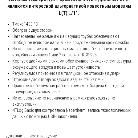
являются интересной альтернативой известным моделям
L(T) ../11.
Tмакс 1400 °C
Обогрев с двух сторон
Нагревательные элементы на несущих трубах обеспечивают
свободное тепловое излучение и продолжительный срок службы
Использование изоляционных материалов без канцерогенного
воздействия класса 1 или 2 согласно TRGS 905
Корпус с двойными стенками обеспечивает снижение температуры
окружающего воздуха и повышает устойчивость
Регулируемое приточное вентиляционное отверстие в двери
Отверстие для отвода воздуха в задней стенке печи
Практически бесшумная работа в режиме обогрева благодаря
полупроводниковым реле
Использование по назначению в рамках руководства по
эксплуатации
NTLog Basic для контроллера Nabertherm: запись технологических
данных с помощью USB-накопителя
Дополнительное оснащение