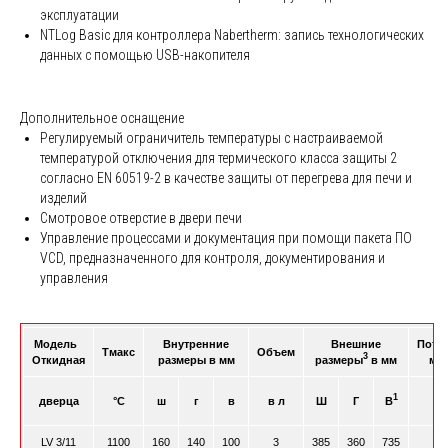
эксплуатации
NTLog Basic для контроллера Nabertherm: запись технологических
данных с помощью USB-накопителя
Дополнительное оснащение
Регулируемый ограничитель температуры с настраиваемой
температурой отключения для термического класса защиты 2
согласно EN 60519-2 в качестве защиты от перегрева для печи и
изделий
Смотровое отверстие в двери печи
Управление процессами и документация при помощи пакета ПО
VCD, предназначенного для контроля, документирования и
управления
Модель
Внутренние
Внешние
Потр
Tмакс
Объем
3
Откидная
размеры в мм
размеры
в мм
мо
1
дверца
°C
ш
г
в
в л
Ш
Г
В
LV 3/11
1100
160
140
100
3
385
360
735