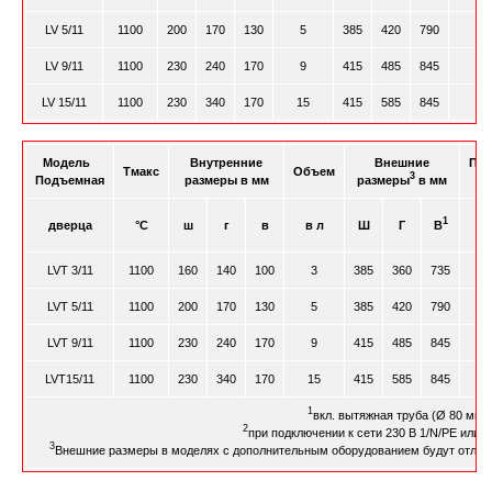
LV 5/11
1100
200
170
130
5
385
420
790
LV 9/11
1100
230
240
170
9
415
485
845
LV 15/11
1100
230
340
170
15
415
585
845
Модель
Внутренние
Внешние
Пот
Tмакс
Объем
3
Подъемная
размеры в мм
размеры
в мм
м
1
дверца
°C
ш
г
в
в л
Ш
Г
В
LVT 3/11
1100
160
140
100
3
385
360
735
LVT 5/11
1100
200
170
130
5
385
420
790
LVT 9/11
1100
230
240
170
9
415
485
845
LVT15/11
1100
230
340
170
15
415
585
845
1
вкл. вытяжная труба (Ø 80 мм).
2
при подключении к сети 230 В 1/N/PE или 4
3
Внешние размеры в моделях с дополнительным оборудованием будут отлича