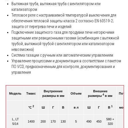
Вытяжная труба, вытяжная труба с вентилятором или
катализатором
Тепловое реле с настраиваемой температурой выключения для
обеспечения тепловой защиты класса 2 согласно EN 60519-2;
защита от перегрева печи и изделий
Подключение защитного газа для продувки печи негорючими
защитными или реакционными газами (комбинация с вытяжной
трубой, вытяжной трубой с вентилятором или катализатором
невозможна)
Система газации с ручным или автоматическим управлением
Управление процессами и документация в соответствии с пакетом
ПО VCD, предназначенным для контроля, документирования и
управления
Внутренние
Внешние
Модель
Tмакс
Объем
Потр
4
размеры в мм
размеры
в мм
2
1
°C
Ш
Г
В
в л
Ш
Г
В
мощн
L, LT
580 +
1400
200
170
130
5
490
450
5/14
320