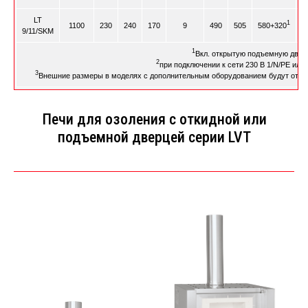
LT
1
1100
230
240
170
9
490
505
580+320
9/11/SKM
1
Вкл. открытую подъемную двер
2
при подключении к сети 230 В 1/N/PE или 
3
Внешние размеры в моделях с дополнительным оборудованием будут отлич
Печи для озоления с откидной или
подъемной дверцей серии LVT