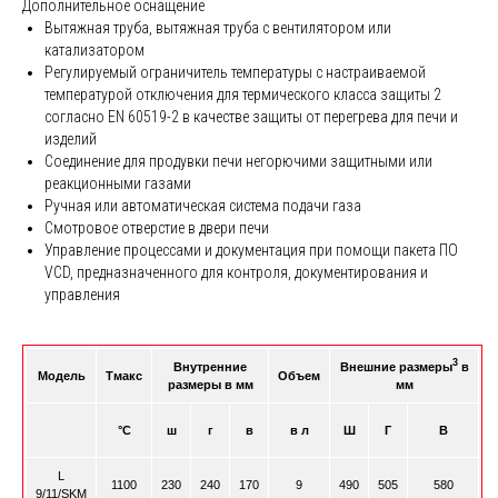
Дополнительное оснащение
Вытяжная труба, вытяжная труба с вентилятором или
катализатором
Регулируемый ограничитель температуры с настраиваемой
температурой отключения для термического класса защиты 2
согласно EN 60519-2 в качестве защиты от перегрева для печи и
изделий
Соединение для продувки печи негорючими защитными или
реакционными газами
Ручная или автоматическая система подачи газа
Смотровое отверстие в двери печи
Управление процессами и документация при помощи пакета ПО
VCD, предназначенного для контроля, документирования и
управления
3
Внутренние
Внешние размеры
в
П
Модель
Tмакс
Объем
размеры в мм
мм
°C
ш
г
в
в л
Ш
Г
В
L
1100
230
240
170
9
490
505
580
9/11/SKM