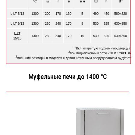
°C
ш
г
в
в л
Ш
Г
В
L,LT 5/13
1300
200
170
130
5
490
450
580+320
L,LT 9/13
1300
230
240
170
9
530
525
630+350
L,LT
1300
260
340
170
15
530
625
630+350
15/13
1
Вкл. открытую подъемную дверцу (мо
2
при подключении к сети 230 В 1/N/PE или 
3
Внешние размеры в моделях с дополнительным оборудованием будут отлич
Муфельные печи до 1400 °C