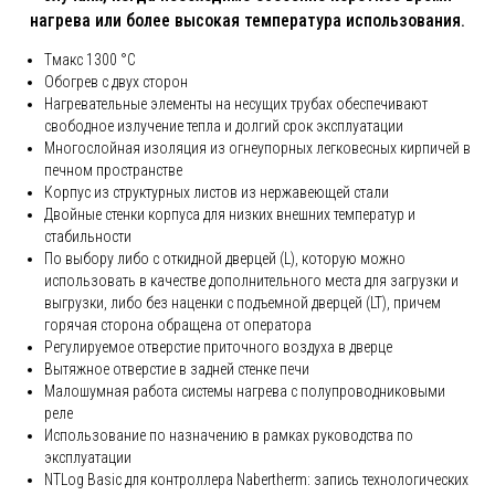
нагрева или более высокая температура использования.
Tмакс 1300 °C
Обогрев с двух сторон
Нагревательные элементы на несущих трубах обеспечивают
свободное излучение тепла и долгий срок эксплуатации
Многослойная изоляция из огнеупорных легковесных кирпичей в
печном пространстве
Корпус из структурных листов из нержавеющей стали
Двойные стенки корпуса для низких внешних температур и
стабильности
По выбору либо с откидной дверцей (L), которую можно
использовать в качестве дополнительного места для загрузки и
выгрузки, либо без наценки с подъемной дверцей (LT), причем
горячая сторона обращена от оператора
Регулируемое отверстие приточного воздуха в дверце
Вытяжное отверстие в задней стенке печи
Малошумная работа системы нагрева с полупроводниковыми
реле
Использование по назначению в рамках руководства по
эксплуатации
NTLog Basic для контроллера Nabertherm: запись технологических