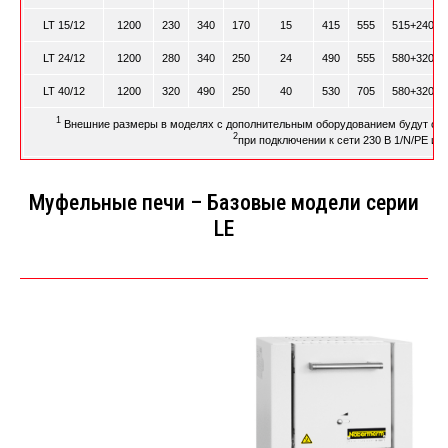
LT 15/12
1200
230
340
170
15
415
555
515+240
LT 24/12
1200
280
340
250
24
490
555
580+320
LT 40/12
1200
320
490
250
40
530
705
580+320
1
Внешние размеры в моделях с дополнительным оборудованием будут отли
2
при подключении к сети 230 В 1/N/PE или
Муфельные печи – Базовые модели серии
LE