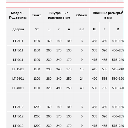
1
Модель
Внутренние
Внешние размеры
Tмакс
Объем
Подъемная
размеры в мм
в мм
дверца
°C
ш
г
в
в л
Ш
Г
В
LT 3/11
1100
160
140
100
3
385
330
405+155
LT 5/11
1100
200
170
130
5
385
390
460+205
LT 9/11
1100
230
240
170
9
415
455
515+240
LT 15/11
1100
230
340
170
15
415
555
515+240
LT 24/11
1100
280
340
250
24
490
555
580+320
LT 40/11
1100
320
490
250
40
530
705
580+320
LT 3/12
1200
160
140
100
3
385
330
405+155
LT 5/12
1200
200
170
130
5
385
390
460+205
LT 9/12
1200
230
240
170
9
415
455
515+240