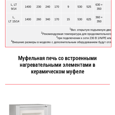
L, LT
630 +
1400
230
240
170
9
530
525
9/14
350
L,
360 +
1400
260
340
170
15
530
625
LT 15/14
350
1
Вкл. открытую подъемную дверцу
2
Рекомендуемая температура для продолжительного вр
3
при подключении к сети 230 В 1/N/PE или 4
4
Внешние размеры в моделях с дополнительным оборудованием будут отлича
Муфельная печь со встроенными
нагревательными элементами в
керамическом муфеле