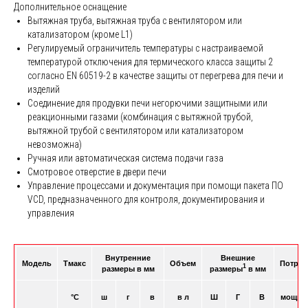
Дополнительное оснащение
Вытяжная труба, вытяжная труба с вентилятором или
катализатором (кроме L1)
Регулируемый ограничитель температуры с настраиваемой
температурой отключения для термического класса защиты 2
согласно EN 60519-2 в качестве защиты от перегрева для печи и
изделий
Соединение для продувки печи негорючими защитными или
реакционными газами (комбинация с вытяжной трубой,
вытяжной трубой с вентилятором или катализатором
невозможна)
Ручная или автоматическая система подачи газа
Смотровое отверстие в двери печи
Управление процессами и документация при помощи пакета ПО
VCD, предназначенного для контроля, документирования и
управления
Внутренние
Внешние
Модель
Tмакс
Объем
Потреб
1
размеры в мм
размеры
в мм
°C
ш
г
в
в л
Ш
Г
В
мощнос