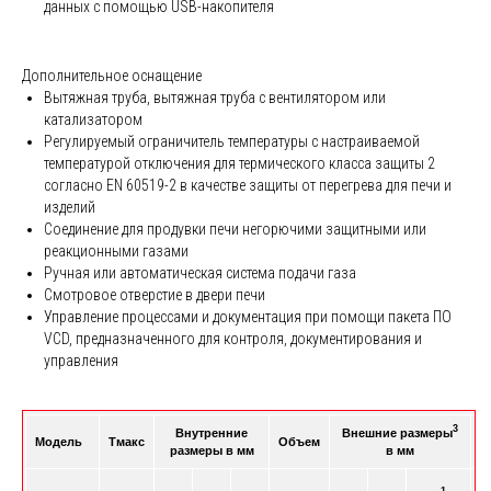
данных с помощью USB-накопителя
Дополнительное оснащение
Вытяжная труба, вытяжная труба с вентилятором или
катализатором
Регулируемый ограничитель температуры с настраиваемой
температурой отключения для термического класса защиты 2
согласно EN 60519-2 в качестве защиты от перегрева для печи и
изделий
Соединение для продувки печи негорючими защитными или
реакционными газами
Ручная или автоматическая система подачи газа
Смотровое отверстие в двери печи
Управление процессами и документация при помощи пакета ПО
VCD, предназначенного для контроля, документирования и
управления
3
Внутренние
Внешние размеры
П
Модель
Tмакс
Объем
размеры в мм
в мм
1