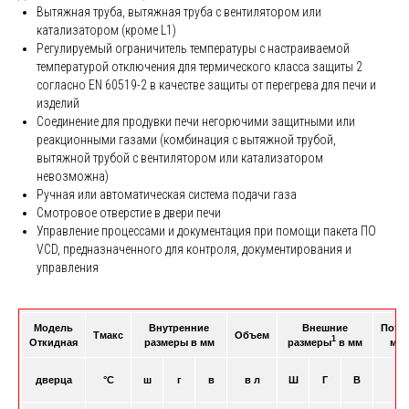
Вытяжная труба, вытяжная труба с вентилятором или
катализатором (кроме L1)
Регулируемый ограничитель температуры с настраиваемой
температурой отключения для термического класса защиты 2
согласно EN 60519-2 в качестве защиты от перегрева для печи и
изделий
Соединение для продувки печи негорючими защитными или
реакционными газами (комбинация с вытяжной трубой,
вытяжной трубой с вентилятором или катализатором
невозможна)
Ручная или автоматическая система подачи газа
Смотровое отверстие в двери печи
Управление процессами и документация при помощи пакета ПО
VCD, предназначенного для контроля, документирования и
управления
Модель
Внутренние
Внешние
Потр
Tмакс
Объем
1
Откидная
размеры в мм
размеры
в мм
мощ
дверца
°C
ш
г
в
в л
Ш
Г
В