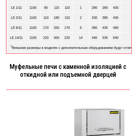
LE 1/11
1100
90
115
110
1
290
280
430
1
LE 2/11
1100
110
180
110
2
330
385
430
1
LE 6/11
1100
170
200
170
6
390
435
490
1
LE 14/11
1100
220
300
220
14
440
535
540
2
1
Внешние размеры в моделях с дополнительным оборудованием будут отличать
Муфельные печи с каменной изоляцией с
откидной или подъемной дверцей