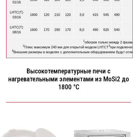
01/16
LHTC(T)
1600
120
210
120
3,0
415
545
490
9
03/16
LHTC(T)
1600
170
290
170
8,0
490
625
540
13
08/16
1
обогрев только между 2 фазами
2
3
Плюс максимум 240 мм для открытой модели LHTCT
при подключении 
4
Внешние размеры в моделях с дополнительным оборудованием будут отличат
Bысокотемпературные печи с
нагревательными элементами из MoSi2 до
1800 °C