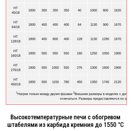
HT
1800
300
350
350
40
1000
800
1620
40/18
HT
1800
400
400
400
64
1130
900
1670
64/18
HT
1800
400
800
400
128
1130
1290
1670
128/18
HT
1800
500
550
550
160
1250
1050
1900
160/18
HT
1800
500
1000
550
276
1300
1600
1900
276/18
HT
1800
500
1150
780
450
1350
1740
2120
450/18
1
2
Нагрев только между двумя фазами
Внешние размеры в моделях с допо
отличаться. Размеры предоставляются по запр
Высокотемпературные печи с обогревом
штабелями из карбида кремния до 1550 °C