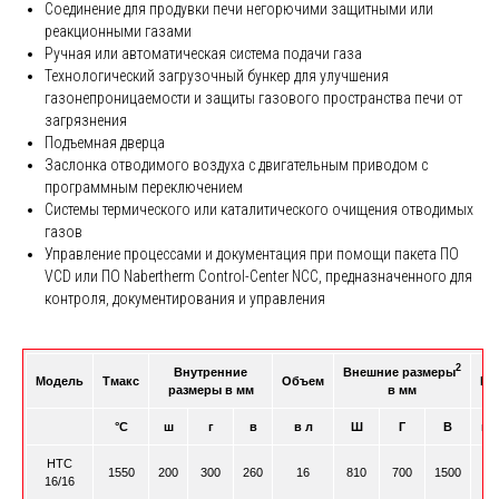
Соединение для продувки печи негорючими защитными или
реакционными газами
Ручная или автоматическая система подачи газа
Технологический загрузочный бункер для улучшения
газонепроницаемости и защиты газового пространства печи от
загрязнения
Подъемная дверца
Заслонка отводимого воздуха с двигательным приводом с
программным переключением
Системы термического или каталитического очищения отводимых
газов
Управление процессами и документация при помощи пакета ПО
VCD или ПО Nabertherm Control-Center NCC, предназначенного для
контроля, документирования и управления
2
Внутренние
Внешние размеры
Модель
Tмакс
Объем
По
размеры в мм
в мм
°C
ш
г
в
в л
Ш
Г
В
мо
HTC
1550
200
300
260
16
810
700
1500
16/16