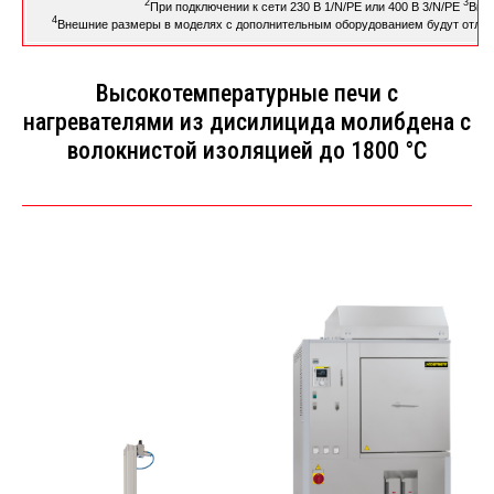
2
3
При подключении к сети 230 В 1/N/PE или 400 В 3/N/PE
Вкл
4
Внешние размеры в моделях с дополнительным оборудованием будут отлича
Высокотемпературные печи с
нагревателями из дисилицида молибдена с
волокнистой изоляцией до 1800 °C