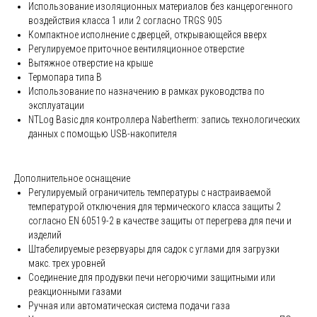
Использование изоляционных материалов без канцерогенного
воздействия класса 1 или 2 согласно TRGS 905
Компактное исполнение с дверцей, открывающейся вверх
Регулируемое приточное вентиляционное отверстие
Вытяжное отверстие на крыше
Термопара типа B
Использование по назначению в рамках руководства по
эксплуатации
NTLog Basic для контроллера Nabertherm: запись технологических
данных с помощью USB-накопителя
Дополнительное оснащение
Регулируемый ограничитель температуры с настраиваемой
температурой отключения для термического класса защиты 2
согласно EN 60519-2 в качестве защиты от перегрева для печи и
изделий
Штабелируемые резервуары для садок с углами для загрузки
макс. трех уровней
Соединение для продувки печи негорючими защитными или
реакционными газами
Ручная или автоматическая система подачи газа