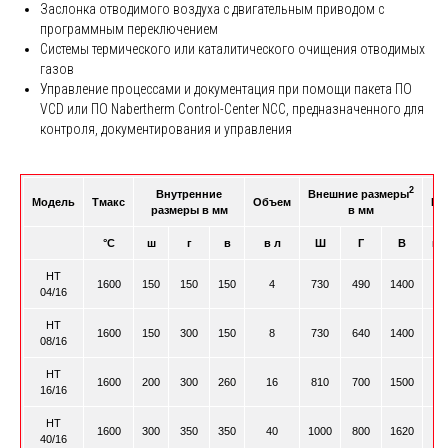
Заслонка отводимого воздуха с двигательным приводом с
программным переключением
Системы термического или каталитического очищения отводимых
газов
Управление процессами и документация при помощи пакета ПО
VCD или ПО Nabertherm Control-Center NCC, предназначенного для
контроля, документирования и управления
2
Внутренние
Внешние размеры
Модель
Tмакс
Объем
По
размеры в мм
в мм
°C
ш
г
в
в л
Ш
Г
В
мо
HT
1600
150
150
150
4
730
490
1400
04/16
HT
1600
150
300
150
8
730
640
1400
08/16
HT
1600
200
300
260
16
810
700
1500
16/16
HT
1600
300
350
350
40
1000
800
1620
40/16