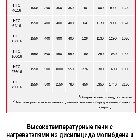
HTC
1550
300
350
350
40
1000
800
1620
40/16
HTC
1550
400
400
400
64
1130
900
1670
64/16
HTC
1550
400
800
400
128
1130
1290
1670
128/16
HTC
1550
500
550
550
160
1250
1050
1900
160/16
HTC
1550
500
1000
550
276
1300
1600
1900
276/16
HTC
1550
500
1150
780
450
1350
1740
2120
450/16
1
обогрев только между 2 фазами
2
Внешние размеры в моделях с дополнительным оборудованием будут отлича
запросу.
Высокотемпературные печи с
нагревателями из дисилицида молибдена и