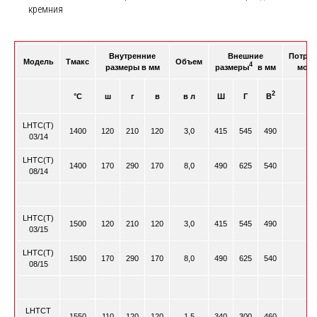
кремния
Внутренние
Внешние
Потреб
Модель
Tмакс
Объем
4
размеры в мм
размеры
в мм
мощн
2
°C
ш
г
в
в л
Ш
Г
В
к
LHTC(T)
1400
120
210
120
3,0
415
545
490
9
03/14
LHTC(T)
1400
170
290
170
8,0
490
625
540
13
08/14
LHTC(T)
1500
120
210
120
3,0
415
545
490
9
03/15
LHTC(T)
1500
170
290
170
8,0
490
625
540
13
08/15
LHTCT
1550
110
120
120
1,5
340
300
460
3