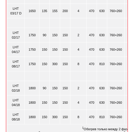
LHT
1650
135
155
200
4
470
630
760+260
03/17 D
LHT
1750
90
150
150
2
470
630
760+260
02/17
LHT
1750
150
150
150
4
470
630
760+260
04/17
LHT
1750
150
300
150
8
470
810
760+260
08/17
LHT
1800
90
150
150
2
470
630
760+260
02/18
LHT
1800
150
150
150
4
470
630
760+260
04/18
LHT
1800
150
300
150
8
470
810
760+260
08/18
1
Обогрев только между 2 фазам