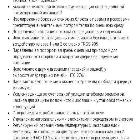
вертикальной подвеской
Высококачественная волокнистая изоляция со специальной
промежуточной изоляцией
Изолирование боковых стенок из блоков с пазами и рессорами
препятствует значительным потерям тепла во внешнюю среду
Долговечная изоляция потолка со специальным подвесом
Использование изоляционных материалов без канцерогенного
воздействия класса 1 или 2 согласно TRGS 905
Параллельная поворотная дверь с цепным приводом для
определенного открытия и закрытия двери без нарушения
изоляции
Исполнение с двумя дверцами (передней и задней) у
высокотемпературных печей > HTC 276/..
Лабиринтное уплотнение снижает потери тепла в области двери до
минимума
Усиление днища за счет ровной укладки штабелем элементов
настила для защиты волокнистой изоляции и установки тяжелых
конструкций
Отверстие для отработанных газов в потолке печи
Управление нагревательными элементами посредством тиристора
Регулируемый ограничитель температуры с настраиваемой
температурой отключения для термического класса защиты 2
согласно EN 60519-2 в качестве защиты от перегрева для печи и