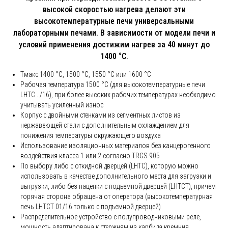
высокой скоростью нагрева делают эти
высокотемпературные печи универсальными
лабораторными печами. В зависимости от модели печи и
условий применения достижим нагрев за 40 минут до
1400 °C.
Tмакс 1400 °C, 1500 °C, 1550 °C или 1600 °C
Рабочая температура 1500 °C (для высокотемпературные печи
LHTC ../16), при более высоких рабочих температурах необходимо
учитывать усиленный износ
Корпус с двойными стенками из сегментных листов из
нержавеющей стали с дополнительным охлаждением для
понижения температуры окружающего воздуха
Использование изоляционных материалов без канцерогенного
воздействия класса 1 или 2 согласно TRGS 905
По выбору либо с откидной дверцей (LHTC), которую можно
использовать в качестве дополнительного места для загрузки и
выгрузки, либо без наценки с подъемной дверцей (LHTCT), причем
горячая сторона обращена от оператора (высокотемпературная
печь LHTCT 01/16 только с подъемной дверцей)
Распределительное устройство с полупроводниковыми реле,
мощность адаптирована к стержням из карбида кремния