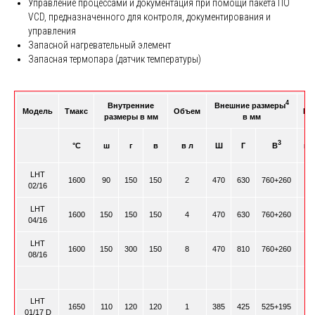
Управление процессами и документация при помощи пакета ПО
VCD, предназначенного для контроля, документирования и
управления
Запасной нагревательный элемент
Запасная термопара (датчик температуры)
4
Внутренние
Внешние размеры
Модель
Tмакс
Объем
По
размеры в мм
в мм
3
°C
ш
г
в
в л
Ш
Г
В
мо
LHT
1600
90
150
150
2
470
630
760+260
02/16
LHT
1600
150
150
150
4
470
630
760+260
04/16
LHT
1600
150
300
150
8
470
810
760+260
08/16
LHT
1650
110
120
120
1
385
425
525+195
01/17 D