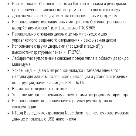
Изолирование боковых стенок из блоков с пазами и рессорами
препятствует значительным потерям тепла во внешнюю среду
Долговечная изоляция потолка со специальным подвесом
Использование изоляционных материалов без канцерогенного
воздействия класса 1 или 2 согласно TRGS 905
Параллельно-откидная дверь с цепным приводом для
управляемого заданного открывания и закрывания двери
Исполнение с двумя дверцами (передней и задней) у
высокотемпературных печей > HT 276/..
Лабиринтное уплотнение снижает потери тепла в области двери до
минимума
Усиление днища за счет ровной укладки штабелем элементов
настила для защиты волокнистой изоляции и установки тяжелых
конструкций, начиная с модели HT 16/16
Вытяжное отверстие в потолке печи
Управление нагревательными элементами посредством тиристора
Использование по назначению в рамках руководства по
эксплуатации
NTLog Basic для контроллера Nabertherm: запись технологических
данных с помощью USB-накопителя