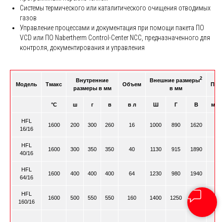
Системы термического или каталитического очищения отводимых
газов
Управление процессами и документация при помощи пакета ПО
VCD или ПО Nabertherm Control-Center NCC, предназначенного для
контроля, документирования и управления
2
Внутренние
Внешние размеры
Модель
Tмакс
Объем
Пот
размеры в мм
в мм
°C
ш
г
в
в л
Ш
Г
В
мощ
HFL
1600
200
300
260
16
1000
890
1620
16/16
HFL
1600
300
350
350
40
1130
915
1890
40/16
HFL
1600
400
400
400
64
1230
980
1940
64/16
HFL
1600
500
550
550
160
1400
1250
2100
160/16